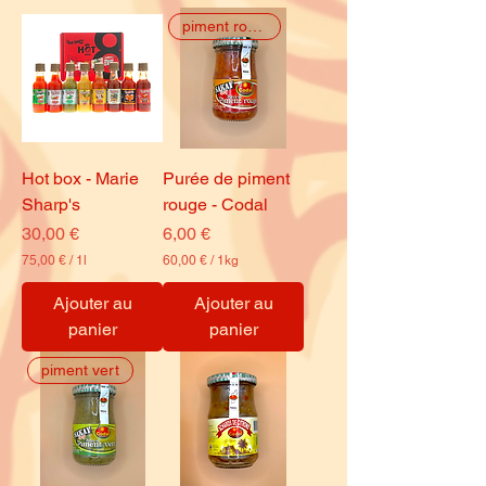
piment rouge
Hot box - Marie
Purée de piment
Sharp's
rouge - Codal
Prix
Prix
30,00 €
6,00 €
75,00 €
/
1l
60,00 €
/
1kg
7
6
5
0
Ajouter au
Ajouter au
,
,
panier
panier
0
0
0
0
piment vert
€
€
p
p
a
a
r
r
1
1
L
K
i
i