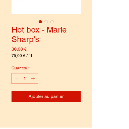
Hot box - Marie
Sharp's
Prix
30,00 €
75,00 €
/
1l
75,00 €
pour
Quantité
*
1
Litre
Ajouter au panier